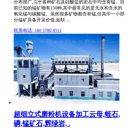
分布很广,几乎各种矿石及硅酸盐的岩石中均含有锰。目
前已知的锰矿物有150种,其中最常见的是无水和含水的
氧化锰与碳酸锰。虽然很多矿物都含有锰,但其中一小部
分锰矿具备开采价值,如软 ...
联系电话: 180 3780 8511
超细立式磨粉机设备加工云母,蛭石,
磷,锰矿石,辉绿岩, .