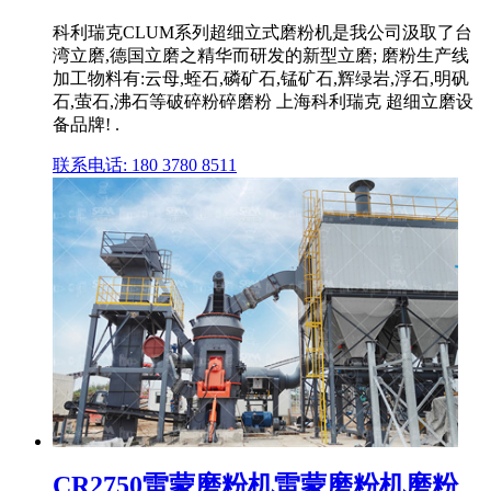
科利瑞克CLUM系列超细立式磨粉机是我公司汲取了台
湾立磨,德国立磨之精华而研发的新型立磨; 磨粉生产线
加工物料有:云母,蛭石,磷矿石,锰矿石,辉绿岩,浮石,明矾
石,萤石,沸石等破碎粉碎磨粉 上海科利瑞克 超细立磨设
备品牌! .
联系电话: 180 3780 8511
CR2750雷蒙磨粉机雷蒙磨粉机磨粉