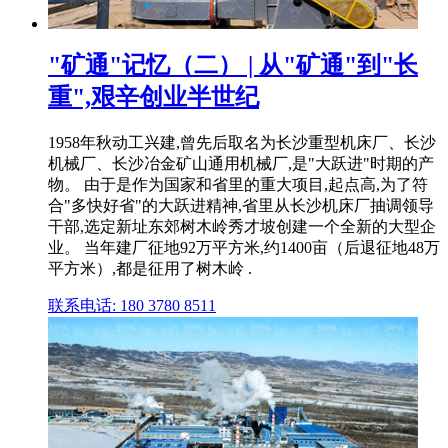
"矿通"记忆（二） | 从"矿通"到"长
重",艰辛创业半世纪
1958年秋动工兴建,曾先后取名为长沙重型机床厂、长沙
机械厂、长沙冶金矿山通用机械厂,是"大跃进"时期的产
物。 由于是作为国家和省里的重大项目,起点高,为了符
合"多快好省"的大跃进精神,省里从长沙机床厂抽调领导
干部,选定新址东郊树木岭秀才坡创建一个全新的大型企
业。 当年建厂征地92万平方米,约1400亩（后退征地48万
平方米）,都是征用了树木岭 .
联系电话: 180 3780 8511