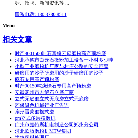
标、招聘、新闻资讯等 ...
联系电话: 180 3780 8511
Menu
相关文章
时产9001500吨石膏粉云母磨粉高产预粉磨
河北承德市白云石微粉加工设备一小时多少吨
小型工业磨粉机厂家与村庄公路的安全距离
研磨用的沙子研磨用的沙子研磨用的沙子
麻石专用高产预粉磨
时产90150吨烧绿石专用高产预粉磨
安徽亳州市方解石立磨厂商
立式无底磨立式无底磨立式无底磨
环保绿色机械行业广告语
扇形雷蒙磨摆式磨
pm立式多层粉磨机
广州市嘉特斯机电制造公司郑州分公司
河北欧版磨粉机MTW集团
建筑废料处理厂