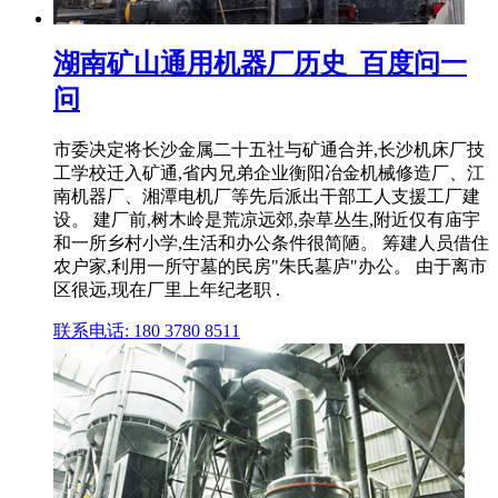
湖南矿山通用机器厂历史_百度问一
问
市委决定将长沙金属二十五社与矿通合并,长沙机床厂技
工学校迁入矿通,省内兄弟企业衡阳冶金机械修造厂、江
南机器厂、湘潭电机厂等先后派出干部工人支援工厂建
设。 建厂前,树木岭是荒凉远郊,杂草丛生,附近仅有庙宇
和一所乡村小学,生活和办公条件很简陋。 筹建人员借住
农户家,利用一所守墓的民房"朱氏墓庐"办公。 由于离市
区很远,现在厂里上年纪老职 .
联系电话: 180 3780 8511