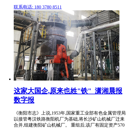
联系电话: 180 3780 8511
这家大国企,原来也姓"铁"_潇湘晨报
数字报
《衡阳市志》上说,1953年,国家重工业部有色金属管理局
以接管粤汉铁路衡阳机厂为基础,将长沙矿山机械厂迁来
合并,组建衡阳矿山机械厂。 重组后,该厂有固定资产570