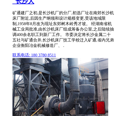
_长沙人
矿通建厂之初,是长沙机厂的分厂,初选厂址在南郊长沙机
床厂附近,后因生产纲领和设计规模变更,受该地域限
制,1958年8月改为现址东郊树木岭秀才坡。 经湖南省机
械工业局批准,由长沙机床厂组成筹备办公室,之后陆续抽
调400余名职工到新厂工作。 市委决定将长沙金属二十
五社与矿通合并,长沙机床厂技工学校迁入矿通,省内兄弟
企业衡阳冶金机械修造厂、 .
联系电话: 180 3780 8511