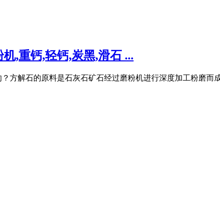
钙,轻钙,炭黑,滑石 ...
？方解石的原料是石灰石矿石经过磨粉机进行深度加工粉磨而成。