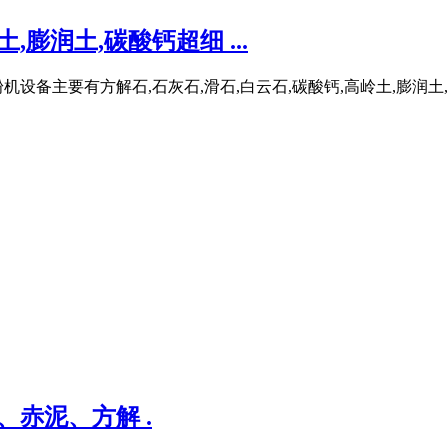
,膨润土,碳酸钙超细 ...
设备主要有方解石,石灰石,滑石,白云石,碳酸钙,高岭土,膨润
、赤泥、方解 .