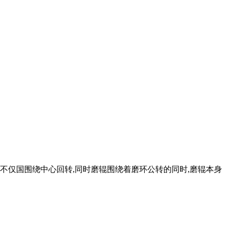
其不仅国围绕中心回转,同时磨辊围绕着磨环公转的同时,磨辊本身