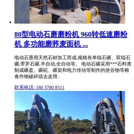
80型电动石磨磨粉机 960转低速磨粉
机 多功能磨荞麦面机 ...
电动石墨用天然石材加工而成,规格有单辊石碾、双辊石
碾,带罗石碾,半自动,全自动等。 电动石碾采用***石料凿
制成碾盘、碾砣、碾架和电力传动等制作的使谷物等粮
食作物破碎或去皮用 .
联系电话: 180 3780 8511