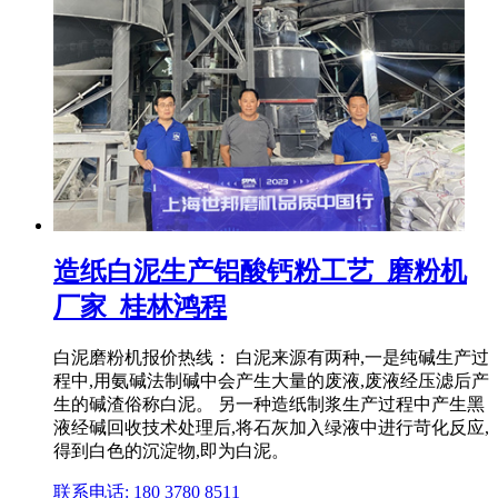
造纸白泥生产铝酸钙粉工艺_磨粉机
厂家_桂林鸿程
白泥磨粉机报价热线： 白泥来源有两种,一是纯碱生产过
程中,用氨碱法制碱中会产生大量的废液,废液经压滤后产
生的碱渣俗称白泥。 另一种造纸制浆生产过程中产生黑
液经碱回收技术处理后,将石灰加入绿液中进行苛化反应,
得到白色的沉淀物,即为白泥。
联系电话: 180 3780 8511