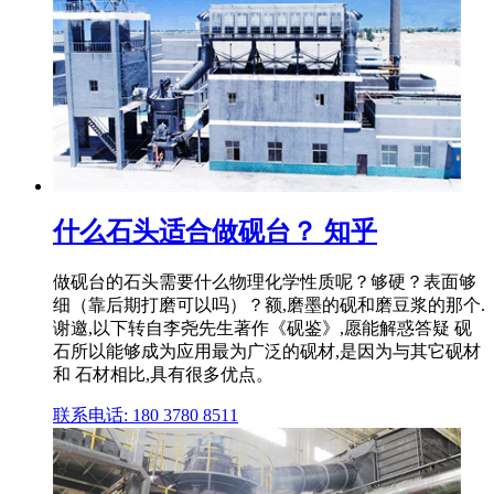
什么石头适合做砚台？ 知乎
做砚台的石头需要什么物理化学性质呢？够硬？表面够
细（靠后期打磨可以吗）？额,磨墨的砚和磨豆浆的那个.
谢邀,以下转自李尧先生著作《砚鉴》,愿能解惑答疑 砚
石所以能够成为应用最为广泛的砚材,是因为与其它砚材
和 石材相比,具有很多优点。
联系电话: 180 3780 8511