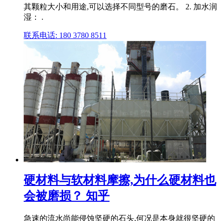
其颗粒大小和用途,可以选择不同型号的磨石。 2. 加水润
湿： .
联系电话: 180 3780 8511
硬材料与软材料摩擦,为什么硬材料也
会被磨损？ 知乎
急速的流水尚能侵蚀坚硬的石头,何况是本身就很坚硬的