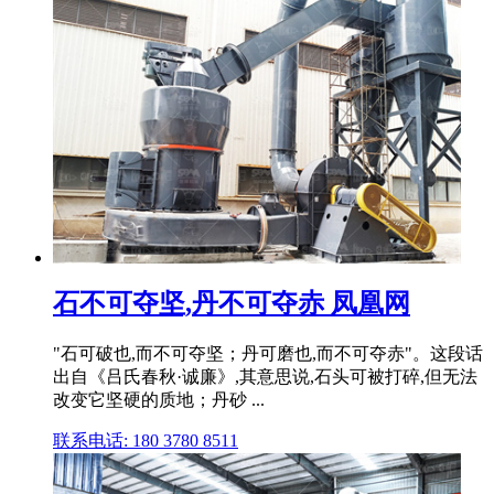
石不可夺坚,丹不可夺赤 凤凰网
"石可破也,而不可夺坚；丹可磨也,而不可夺赤"。这段话
出自《吕氏春秋·诚廉》,其意思说,石头可被打碎,但无法
改变它坚硬的质地；丹砂 ...
联系电话: 180 3780 8511