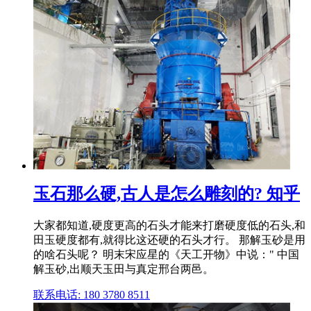
玉石那么硬,古人是怎么雕刻的? 知乎
大家都知道,硬度更高的石头才能来打磨硬度低的石头,和
田玉硬度都有,就得比这还硬的石头才行。 那解玉砂是用
的啥石头呢？ 明末宋应星的《天工开物》中说：" 中国
解玉砂,出顺天玉田与真定邢台两邑。
联系电话: 180 3780 8511