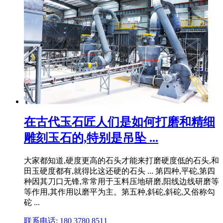
在古代玉石匠人们是如何打磨和精细
雕刻玉石的,特别是吊坠 ...
大家都知道,硬度更高的石头才能来打磨硬度低的石头,和
田玉硬度都有,就得比这还硬的石头 ... 第四种,平砣,第四
种因其刀口无锋,常常用于玉料压地研磨,阳线边线研磨等
等作用,其作用以磨平为主。第五种,斜砣,斜砣,又俗称勾
砣 ...
联系电话: 180 3780 8511