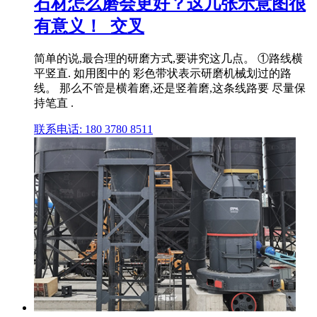
石材怎么磨会更好？这几张示意图很
有意义！_交叉
简单的说,最合理的研磨方式,要讲究这几点。 ①路线横
平竖直. 如用图中的 彩色带状表示研磨机械划过的路
线。 那么不管是横着磨,还是竖着磨,这条线路要 尽量保
持笔直 .
联系电话: 180 3780 8511