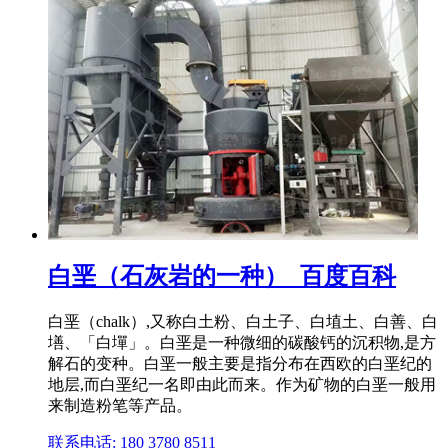
白垩（石灰岩的一种）_百度百科
白垩（chalk）,又称白土粉、白土子、白埴土、白善、白
墡、「白墠」。白垩是一种微细的碳酸钙的沉积物,是方
解石的变种。白垩一般主要是指分布在西欧的白垩纪的
地层,而白垩纪一名即由此而来。作为矿物的白垩一般用
来制造粉笔等产品。
联系电话: 180 3780 8511