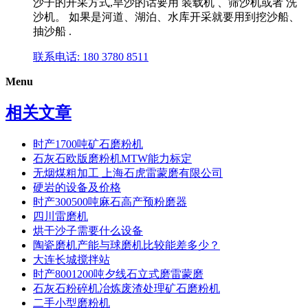
沙子的开采方式,旱沙的话要用 装载机 、筛沙机或者 洗
沙机。 如果是河道、湖泊、水库开采就要用到挖沙船、
抽沙船 .
联系电话: 180 3780 8511
Menu
相关文章
时产1700吨矿石磨粉机
石灰石欧版磨粉机MTW能力标定
无烟煤粗加工 上海石虎雷蒙磨有限公司
硬岩的设备及价格
时产300500吨麻石高产预粉磨器
四川雷磨机
烘干沙子需要什么设备
陶瓷磨机产能与球磨机比较能差多少？
大连长城搅拌站
时产8001200吨夕线石立式磨雷蒙磨
石灰石粉碎机冶炼废渣处理矿石磨粉机
二手小型磨粉机