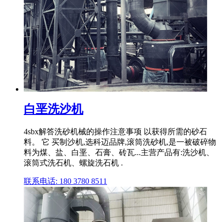
白垩洗沙机
4sbx解答洗砂机械的操作注意事项 以获得所需的砂石
料。 它 买制沙机,选科迈品牌,滚筒洗砂机,是一被破碎物
料为煤、盐、白垩、石膏、砖瓦...主营产品有:洗沙机、
滚筒式洗石机、螺旋洗石机 .
联系电话: 180 3780 8511