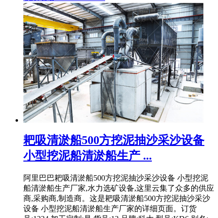
耙吸清淤船500方挖泥抽沙采沙设备
小型挖泥船清淤船生产 ...
阿里巴巴耙吸清淤船500方挖泥抽沙采沙设备 小型挖泥
船清淤船生产厂家,水力选矿设备,这里云集了众多的供应
商,采购商,制造商。这是耙吸清淤船500方挖泥抽沙采沙
设备 小型挖泥船清淤船生产厂家的详细页面。订货