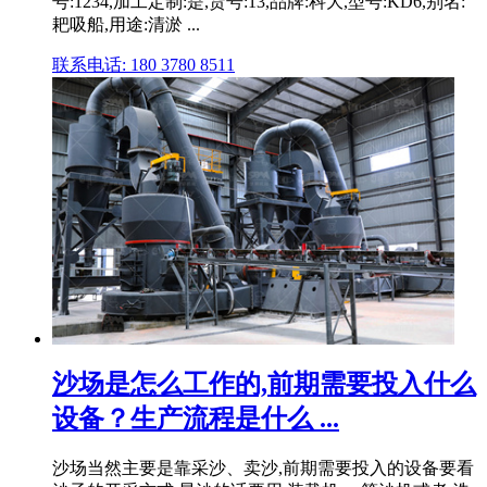
号:1234,加工定制:是,货号:13,品牌:科大,型号:KD6,别名:
耙吸船,用途:清淤 ...
联系电话: 180 3780 8511
沙场是怎么工作的,前期需要投入什么
设备？生产流程是什么 ...
沙场当然主要是靠采沙、卖沙,前期需要投入的设备要看