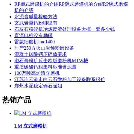
RP碗式磨煤机的介绍RP碗式磨煤机的介绍RP碗式磨煤
机的介绍
水泥含碱量检验方法
玄武岩重钙粉哪里有
石灰石粉碎机冶炼废渣处理设备大概一套多少钱
直流电机没有励磁
雷蒙细磨机lmc1400
时产250方火山岩预粉磨设备
混凝土碳酸钙压碎值要求
磁石膏粉矿反击欧版磨粉机MTW械
重质碳酸钙粗集料标准含泥量
100万吨高炉渣立磨机
江苏连云港市白云石微粉加工设备联系报价
郑州水泥稳定碎石崔姐
热销产品
LM 立式磨粉机