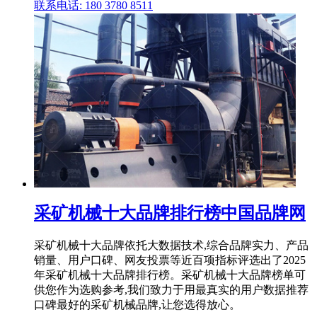
联系电话: 180 3780 8511
采矿机械十大品牌排行榜中国品牌网
采矿机械十大品牌依托大数据技术,综合品牌实力、产品
销量、用户口碑、网友投票等近百项指标评选出了2025
年采矿机械十大品牌排行榜。采矿机械十大品牌榜单可
供您作为选购参考,我们致力于用最真实的用户数据推荐
口碑最好的采矿机械品牌,让您选得放心。