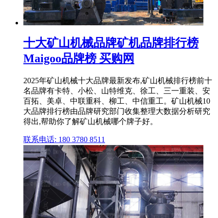
十大矿山机械品牌矿机品牌排行榜
Maigoo品牌榜 买购网
2025年矿山机械十大品牌最新发布,矿山机械排行榜前十
名品牌有卡特、小松、山特维克、徐工、三一重装、安
百拓、美卓、中联重科、柳工、中信重工。矿山机械10
大品牌排行榜由品牌研究部门收集整理大数据分析研究
得出,帮助你了解矿山机械哪个牌子好。
联系电话: 180 3780 8511