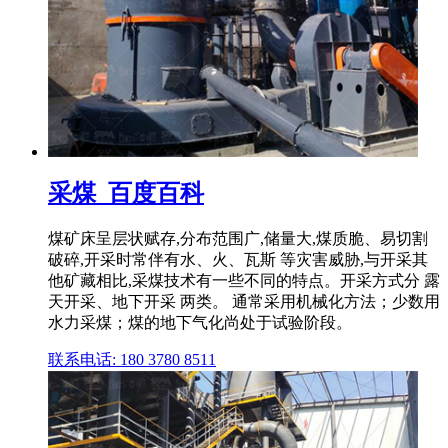
采煤_百度百科
煤矿床呈层状赋存,分布范围广,储量大,煤质脆、易切割
破碎,开采时常伴有水、火、瓦斯 等灾害威胁,与开采其
他矿藏相比,采煤技术有一些不同的特点。开采方式分 露
天开采、地下开采 两类。 通常采用机械化方法；少数用
水力采煤；煤的地下气化尚处于试验阶段。
联系电话: 180 3780 8511