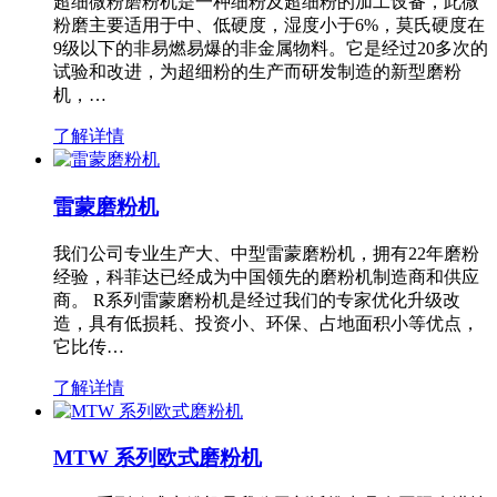
超细微粉磨粉机是一种细粉及超细粉的加工设备，此微
粉磨主要适用于中、低硬度，湿度小于6%，莫氏硬度在
9级以下的非易燃易爆的非金属物料。它是经过20多次的
试验和改进，为超细粉的生产而研发制造的新型磨粉
机，…
了解详情
雷蒙磨粉机
我们公司专业生产大、中型雷蒙磨粉机，拥有22年磨粉
经验，科菲达已经成为中国领先的磨粉机制造商和供应
商。 R系列雷蒙磨粉机是经过我们的专家优化升级改
造，具有低损耗、投资小、环保、占地面积小等优点，
它比传…
了解详情
MTW 系列欧式磨粉机