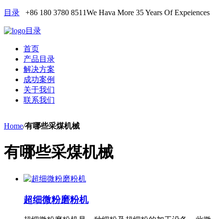
目录
+86 180 3780 8511
We Hava More 35 Years Of Expeiences
目录
首页
产品目录
解决方案
成功案例
关于我们
联系我们
Home
/
有哪些采煤机械
有哪些采煤机械
超细微粉磨粉机