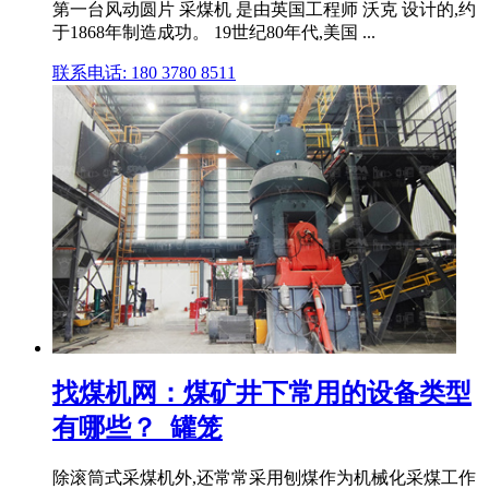
第一台风动圆片 采煤机 是由英国工程师 沃克 设计的,约
于1868年制造成功。 19世纪80年代,美国 ...
联系电话: 180 3780 8511
找煤机网：煤矿井下常用的设备类型
有哪些？_罐笼
除滚筒式采煤机外,还常常采用刨煤作为机械化采煤工作