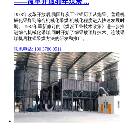
——改革开放40年煤炭 ...
1978年改革开放后,我国煤炭工业经历了从炮采、普通机
械化采煤到综合机械化采煤,机械化程度进入快速发展时
期。 1987年重新修订的《煤炭工业技术政策》进一步推
进综合机械化采煤,同时开始了综采放顶煤技术、连续采
煤机房柱式采煤方法的研发和推广。
联系电话: 180 3780 8511