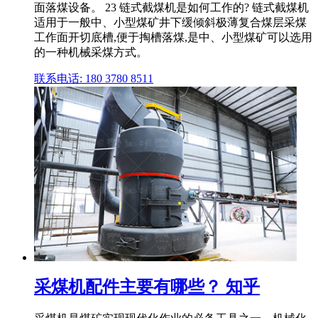
面落煤设备。 23 链式截煤机是如何工作的? 链式截煤机
适用于一般中、小型煤矿井下缓倾斜极薄复合煤层采煤
工作面开切底槽,便于掏槽落煤,是中、小型煤矿可以选用
的一种机械采煤方式。
联系电话: 180 3780 8511
采煤机配件主要有哪些？ 知乎