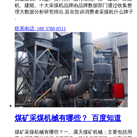
机、建能。十大采煤机品牌由品牌数据部门通过收集整
理大数据分析研究得出,旨在告诉消费者采煤机什么牌子
.
联系电话: 180 3780 8511
煤矿采煤机械有哪些？_百度知道
煤矿采煤机械有哪些？一、露天煤矿机械：主要包括用