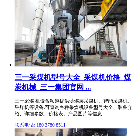
三一采煤机型号大全_采煤机价格_煤
炭机械_三一集团官网 ...
三一采煤 机设备频道提供薄煤层采煤机、智能采煤机、
采煤机等设备,可查询各种采煤机设备型号大全、装备介
绍、详细参数、价格表、产品图片等信息 ...
联系电话: 180 3780 8511