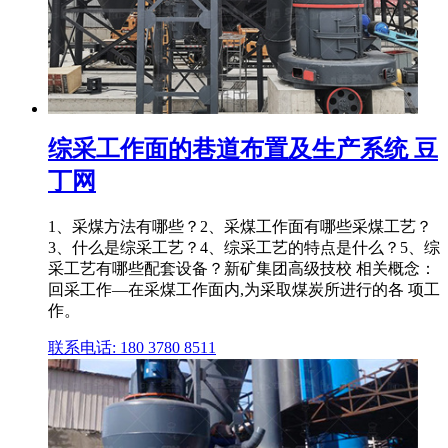
综采工作面的巷道布置及生产系统 豆
丁网
1、采煤方法有哪些？2、采煤工作面有哪些采煤工艺？
3、什么是综采工艺？4、综采工艺的特点是什么？5、综
采工艺有哪些配套设备？新矿集团高级技校 相关概念：
回采工作—在采煤工作面内,为采取煤炭所进行的各 项工
作。
联系电话: 180 3780 8511