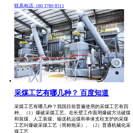
联系电话: 180 3780 8511
采煤工艺有哪几种？ 百度知道
采煤工艺有哪几种？我国目前普遍使用的采煤工艺有四
种。（1）爆破采煤工艺。在长壁工作面用爆破方法破煤
和装煤、人工装煤、输送机运煤和单体支柱支护的采煤
工艺叫爆破采煤工艺（简称炮采）。（2）普通机械化采
煤工艺