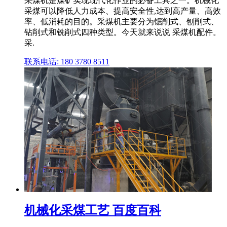
采煤机是煤矿实现现代化作业的必备工具之一。机械化
采煤可以降低人力成本、提高安全性,达到高产量、高效
率、低消耗的目的。采煤机主要分为锯削式、刨削式、
钻削式和铣削式四种类型。今天就来说说 采煤机配件。
采.
联系电话: 180 3780 8511
机械化采煤工艺 百度百科