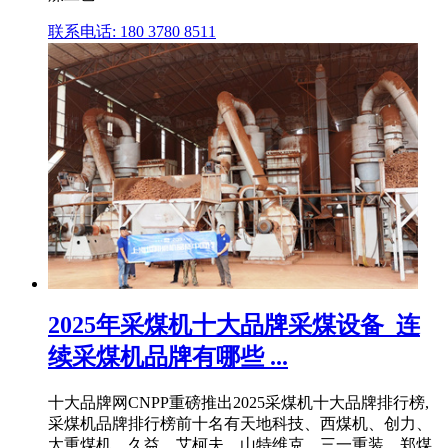
联系电话: 180 3780 8511
2025年采煤机十大品牌采煤设备_连
续采煤机品牌有哪些 ...
十大品牌网CNPP重磅推出2025采煤机十大品牌排行榜,
采煤机品牌排行榜前十名有天地科技、西煤机、创力、
太重煤机、久益、艾柯夫、山特维克、三一重装、郑煤