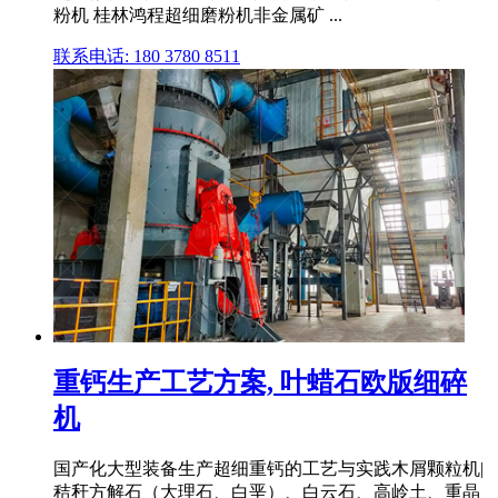
粉机 桂林鸿程超细磨粉机非金属矿 ...
联系电话: 180 3780 8511
重钙生产工艺方案, 叶蜡石欧版细碎
机
国产化大型装备生产超细重钙的工艺与实践木屑颗粒机|
秸秆方解石（大理石、白垩）、白云石、高岭土、重晶