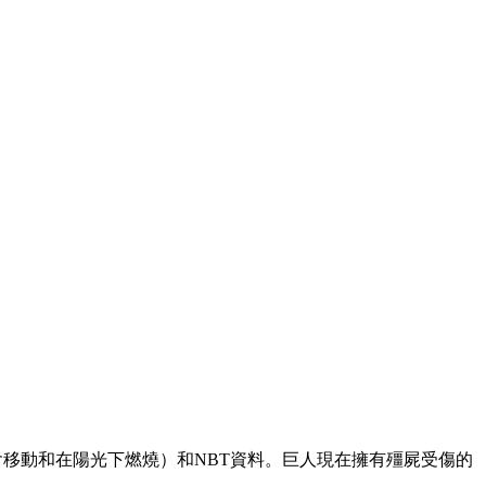
（例如,它們將會移動和在陽光下燃燒）和NBT資料。巨人現在擁有殭屍受傷的