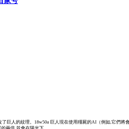
百家号
t。 18w43a 更改了巨人的紋理。18w50a 巨人現在使用殭屍的AI
的兩倍,並會在陽光下