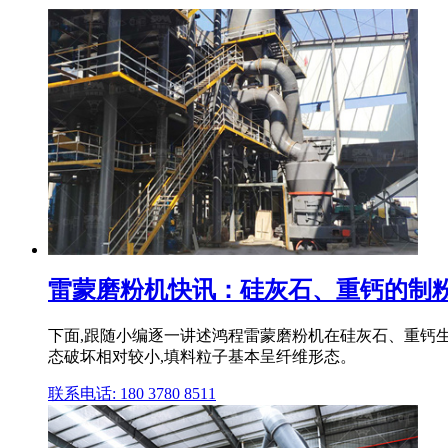
雷蒙磨粉机快讯：硅灰石、重钙的制
下面,跟随小编逐一讲述鸿程雷蒙磨粉机在硅灰石、重钙
态破坏相对较小,填料粒子基本呈纤维形态。
联系电话: 180 3780 8511