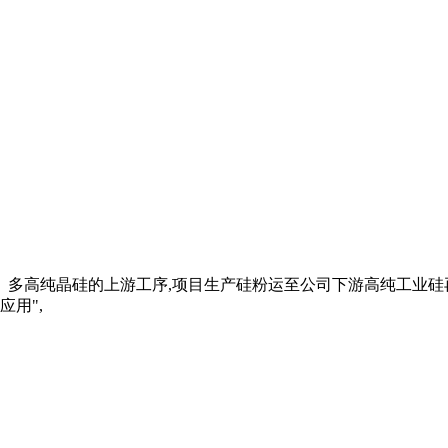
单、多高纯晶硅的上游工序,项目生产硅粉运至公司下游高纯工业硅
用",