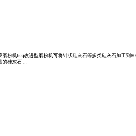
磨粉机hcq改进型磨粉机可将针状硅灰石等多类硅灰石加工到8060
硅灰石 ...