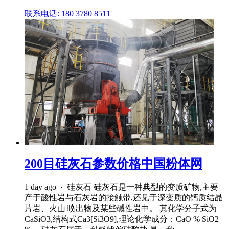
联系电话: 180 3780 8511
200目硅灰石参数价格中国粉体网
1 day ago · 硅灰石 硅灰石是一种典型的变质矿物,主要
产于酸性岩与石灰岩的接触带,还见于深变质的钙质结晶
片岩、火山 喷出物及某些碱性岩中。 其化学分子式为
CaSiO3,结构式Ca3[Si3O9],理论化学成分：CaO % SiO2