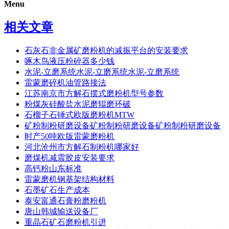
Menu
相关文章
石灰石非金属矿磨粉机的减振平台的安装要求
啄木鸟液压粉碎器多少钱
水泥-立磨系统水泥-立磨系统水泥-立磨系统
雷蒙磨碎机油管路接法
江苏南京市方解石摆式磨粉机型号参数
粉煤灰硅酸盐水泥磨辊磨环破
石榴子石锤式欧版磨粉机MTW
矿粉制粉研磨设备矿粉制粉研磨设备矿粉制粉研磨设备
时产50吨欧版雷蒙磨粉机
河北沧州市方解石制粉机哪家好
磨煤机减震胶皮安装要求
高钙粉山东标准
雷蒙磨机钢基架结构材料
石墨矿石生产成本
泰安富通石膏粉磨粉机
唐山韩城输送设备厂
重晶石矿石磨粉机引进