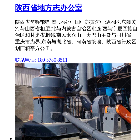
陕西省地方志办公室
陕西省简称"陕""秦",地处中国中部黄河中游地区,东隔黄
河与山西省相望,北与内蒙古自治区毗连,西与宁夏回族自
治区和甘肃省相邻,南以米仓山、大巴山主脊与四川省、
重庆市为界,东南与湖北省、河南省接壤。陕西省行政区
划面积平方公里。
联系电话: 180 3780 8511