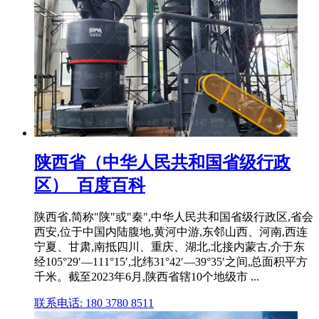
陕西省（中华人民共和国省级行政
区）_百度百科
陕西省,简称"陕"或"秦",中华人民共和国省级行政区,省会
西安,位于中国内陆腹地,黄河中游,东邻山西、河南,西连
宁夏、甘肃,南抵四川、重庆、湖北,北接内蒙古,介于东
经105°29′—111°15′,北纬31°42′—39°35′之间,总面积平方
千米。截至2023年6月,陕西省辖10个地级市 ...
联系电话: 180 3780 8511