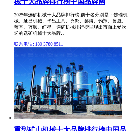
械十大品牌排行榜中国品牌网
2025年选矿机械十大品牌排行榜,前十名分别是：佛瑞机
械、延昌机械、华昌工具、兴邦、鑫海、钧翔、鲁晟、
蓝基、万顺、红星。选矿机械排行榜呈现出市面上受欢
迎的选矿机械十大品牌, .
联系电话: 180 3780 8511
重型矿山机械十大品牌排行榜中国品