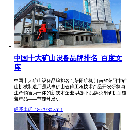
中国十大矿山设备品牌排名_百度文
库
中国十大矿山设备品牌排名 1,荥阳矿机 河南省荥阳市矿
山机械制造厂是从事矿山破碎工程技术产品开发研制与
生产销售为一体的新技术企业,其旗下品牌荥阳矿机所覆
盖产品——节能球磨机 .
联系电话: 180 3780 8511