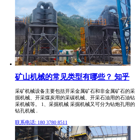
矿山机械的常见类型有哪些？ 知乎
采矿机械设备主要包括开采金属矿石和非金属矿石的采
掘机械、开采煤炭用的采碳机械、开采石油用的石油钻
采机械等。 1、采掘机械 采掘机械又可分为钻炮孔用的
钻孔机械 .
联系电话: 180 3780 8511