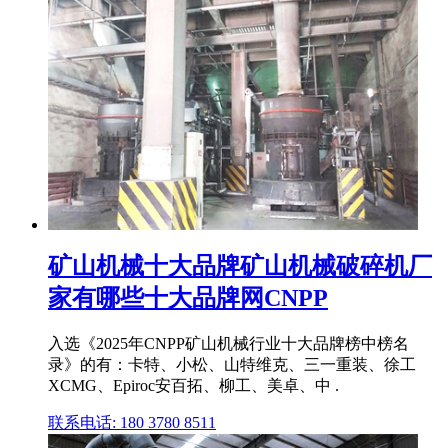
矿山机械十大品牌矿山机械破碎机厂
家有哪些十大品牌网CNPP
入选《2025年CNPP矿山机械行业十大品牌榜中榜名
录》的有：卡特、小松、山特维克、三一重装、徐工
XCMG、Epiroc安百拓、柳工、美卓、中 .
联系电话: 180 3780 8511