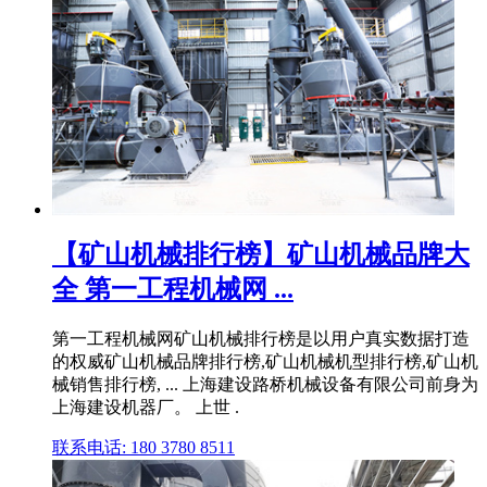
【矿山机械排行榜】矿山机械品牌大
全 第一工程机械网 ...
第一工程机械网矿山机械排行榜是以用户真实数据打造
的权威矿山机械品牌排行榜,矿山机械机型排行榜,矿山机
械销售排行榜, ... 上海建设路桥机械设备有限公司前身为
上海建设机器厂。 上世 .
联系电话: 180 3780 8511