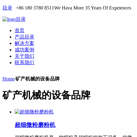
目录
+86 180 3780 8511
We Hava More 35 Years Of Expeiences
目录
首页
产品目录
解决方案
成功案例
关于我们
联系我们
Home
/
矿产机械的设备品牌
矿产机械的设备品牌
超细微粉磨粉机