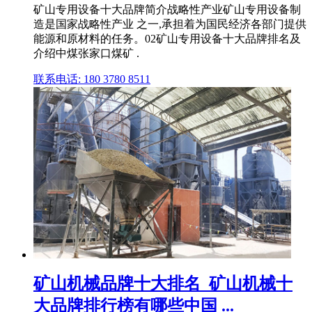
矿山专用设备十大品牌简介战略性产业矿山专用设备制
造是国家战略性产业 之一,承担着为国民经济各部门提供
能源和原材料的任务。02矿山专用设备十大品牌排名及
介绍中煤张家口煤矿 .
联系电话: 180 3780 8511
矿山机械品牌十大排名_矿山机械十
大品牌排行榜有哪些中国 ...