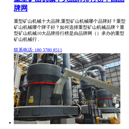
牌网
重型矿山机械十大品牌,重型矿山机械哪个品牌好？重型
矿山机械哪个牌子好？如何选择重型矿山机械品牌？重
型矿山机械10大品牌排行榜是由品牌网（）承办的重型
矿山机械行 .
联系电话: 180 3780 8511