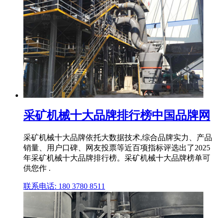
采矿机械十大品牌排行榜中国品牌网
采矿机械十大品牌依托大数据技术,综合品牌实力、产品
销量、用户口碑、网友投票等近百项指标评选出了2025
年采矿机械十大品牌排行榜。采矿机械十大品牌榜单可
供您作 .
联系电话: 180 3780 8511