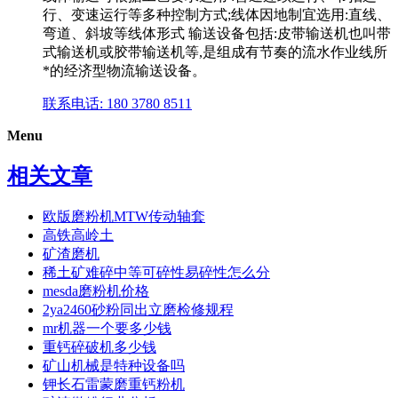
行、变速运行等多种控制方式;线体因地制宜选用:直线、
弯道、斜坡等线体形式 输送设备包括:皮带输送机也叫带
式输送机或胶带输送机等,是组成有节奏的流水作业线所
*的经济型物流输送设备。
联系电话: 180 3780 8511
Menu
相关文章
欧版磨粉机MTW传动轴套
高铁高岭土
矿渣磨机
稀土矿难碎中等可碎性易碎性怎么分
mesda磨粉机价格
2ya2460砂粉同出立磨检修规程
mr机器一个要多少钱
重钙碎破机多少钱
矿山机械是特种设备吗
钾长石雷蒙磨重钙粉机