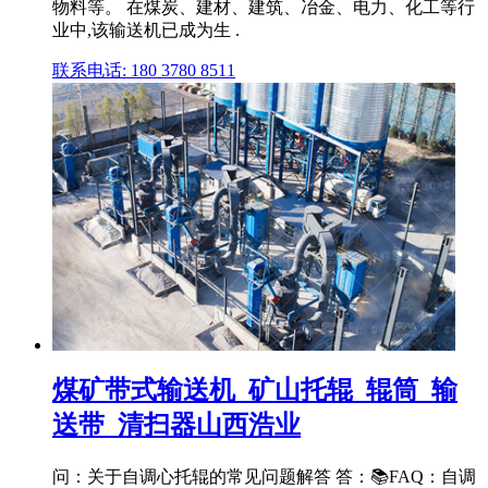
物料等。 在煤炭、建材、建筑、冶金、电力、化工等行
业中,该输送机已成为生 .
联系电话: 180 3780 8511
煤矿带式输送机_矿山托辊_辊筒_输
送带_清扫器山西浩业
问：关于自调心托辊的常见问题解答 答：📚FAQ：自调