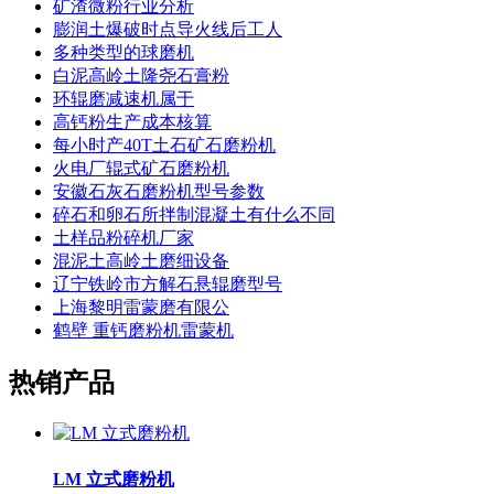
矿渣微粉行业分析
膨润土爆破时点导火线后工人
多种类型的球磨机
白泥高岭土隆尧石膏粉
环辊磨减速机属于
高钙粉生产成本核算
每小时产40T土石矿石磨粉机
火电厂辊式矿石磨粉机
安徽石灰石磨粉机型号参数
碎石和卵石所拌制混凝土有什么不同
土样品粉碎机厂家
混泥土高岭土磨细设备
辽宁铁岭市方解石悬辊磨型号
上海黎明雷蒙磨有限公
鹤壁 重钙磨粉机雷蒙机
热销产品
LM 立式磨粉机