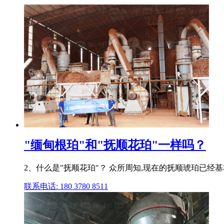
"缅甸根珀"和"抚顺花珀"一样吗？
2、什么是"抚顺花珀"？ 众所周知,现在的抚顺琥珀已经
联系电话: 180 3780 8511