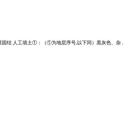
重固结 人工填土①：（①为地层序号,以下同）黒灰色、杂 .