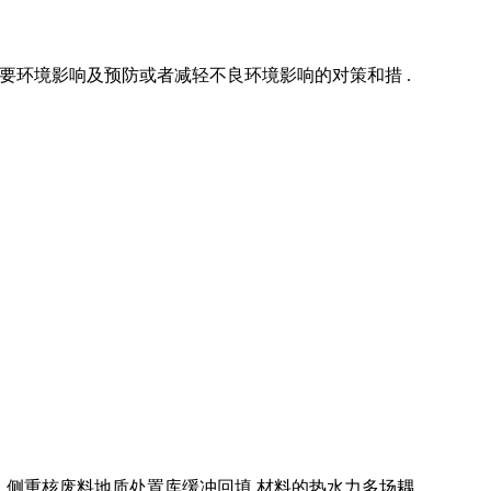
主要环境影响及预防或者减轻不良环境影响的对策和措 .
.. 侧重核废料地质处置库缓冲回填 材料的热水力多场耦 .