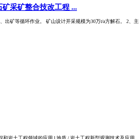
采矿整合技改工程 ...
矿等循环作业。 矿山设计开采规模为30万t/a方解石。 2、
岩土工程领域的应用 l 地质 / 岩土工程新型观测技术及应用 .