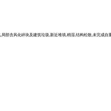
成,局部含风化碎块及建筑垃圾,新近堆填,稍湿,结构松散,未完成自