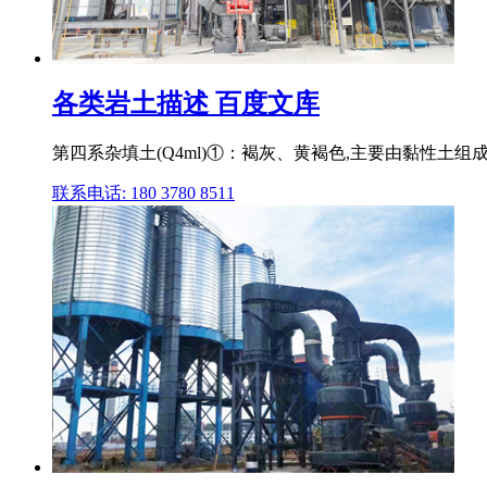
各类岩土描述 百度文库
第四系杂填土(Q4ml)①：褐灰、黄褐色,主要由黏性土组
联系电话: 180 3780 8511