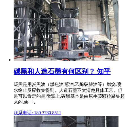
碳黑和人造石墨有何区别？ 知乎
碳黑是用炭黑油（煤焦油,蒽油,乙烯裂解油等）燃烧,喷
水终止反应收集得到。人造石墨不太清楚具体工艺。但
是可以肯定的是,微观上,碳黑基本是由原生碳颗粒聚集起
来的,像一 .
联系电话: 180 3780 8511