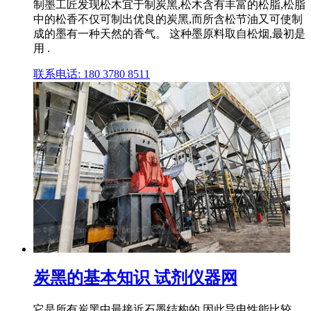
制墨工匠发现松木宜于制炭黑,松木含有丰富的松脂,松脂
中的松香不仅可制出优良的炭黑,而所含松节油又可使制
成的墨有一种天然的香气。 这种墨原料取自松烟,最初是
用 .
联系电话: 180 3780 8511
炭黑的基本知识 试剂仪器网
它是所有炭黑中最接近石墨结构的,因此导电性能比较