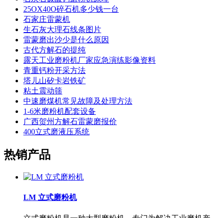
25OX40O碎石机多少钱一台
石家庄雷蒙机
生石灰大理石线条图片
雷蒙磨出沙少是什么原因
古代方解石的提纯
露天工业磨粉机厂家应急演练影像资料
青重钙粉开采方法
塔儿山矽卡岩铁矿
粘土震动筛
中速磨煤机常见故障及处理方法
1-6米磨粉机配套设备
广西贺州方解石雷蒙磨报价
400立式磨液压系统
热销产品
LM 立式磨粉机