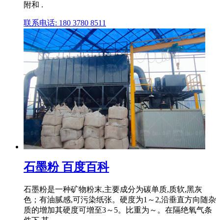
附和 .
联系电话: 180 3780 8511
石墨粉 百度百科
石墨粉是一种矿物粉末,主要成分为碳单质,质软,黑灰
色；有油腻感,可污染纸张。硬度为1～2,沿垂直方向随杂
质的增加其硬度可增至3～5。比重为～。在隔绝氧气条