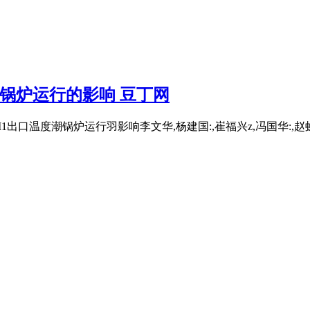
度对锅炉运行的影响 豆丁网
口温度潮锅炉运行羽影响李文华,杨建国:,崔福兴z,冯国华:,赵虹z,章