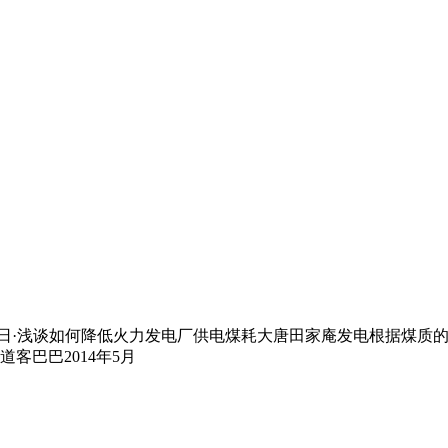
月28日·浅谈如何降低火力发电厂供电煤耗大唐田家庵发电根据煤
客巴巴2014年5月