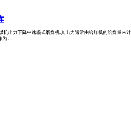
库
机出力下降中速辊式磨煤机,其出力通常由给煤机的给煤量来计 量
...