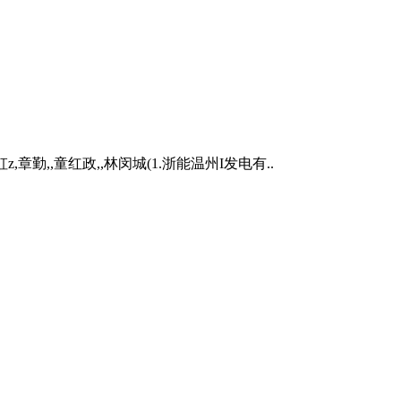
勤,,童红政,,林闵城(1.浙能温州I发电有..