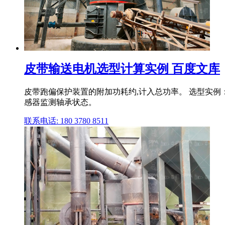
皮带输送电机选型计算实例 百度文库
皮带跑偏保护装置的附加功耗约,计入总功率。 选型实例：
感器监测轴承状态。
联系电话: 180 3780 8511