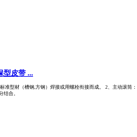
皮带 ...
由标准型材（槽钢,方钢）焊接或用螺栓衔接而成。 2、主动滚筒
分结合。