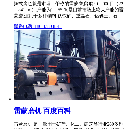
摆式磨也就是市场上俗称的雷蒙磨,能磨20—600目（22
—841μm）,产能为1—55t/h,是目前市场上较大产能的雷
蒙磨,适用于多种物料,钛铁矿、重晶石、铝矾土、石 .
联系电话: 180 3780 8511
雷蒙磨机 百度百科
雷蒙磨机,是一款用于矿产、化工、建筑等行业280多种