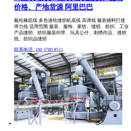
价格、产地货源 阿里巴巴
氨纶橡筋线 多色涤纶缝纫机底线 高弹线 服装辅料打揽
弹力线 适用范围 服装、服饰、家纺、缝纫、纺织、工业
产品缝纫、纺织服装织带、玩具公仔、刺绣作品、缝纫
线、纺织品缝纫
联系电话: 180 3780 8511