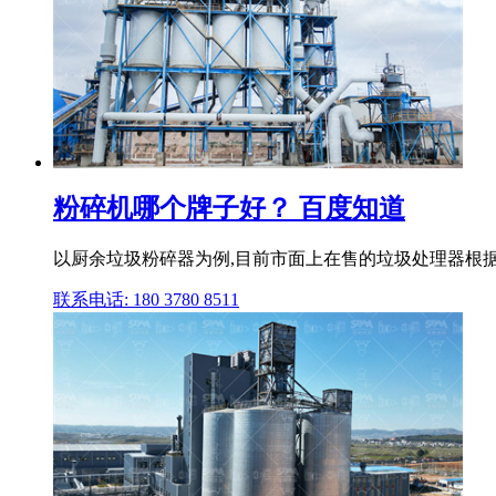
粉碎机哪个牌子好？ 百度知道
以厨余垃圾粉碎器为例,目前市面上在售的垃圾处理器根
联系电话: 180 3780 8511