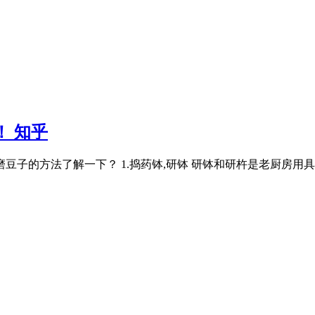
！ 知乎
子的方法了解一下？ 1.捣药钵,研钵 研钵和研杵是老厨房用具