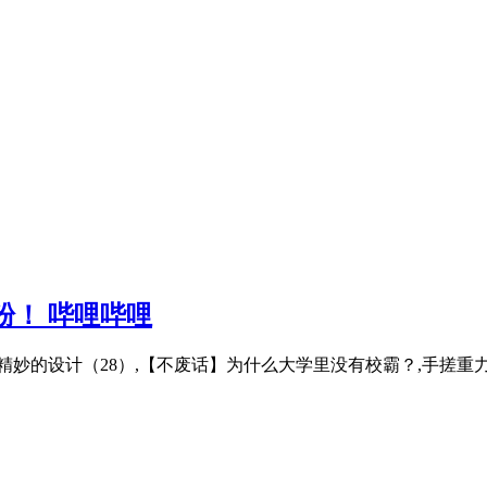
粉！ 哔哩哔哩
妙的设计（28）,【不废话】为什么大学里没有校霸？,手搓重力发电