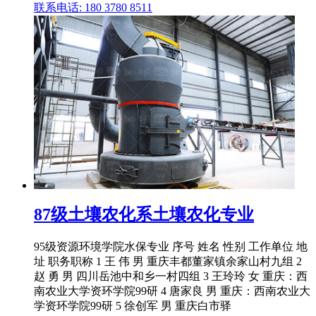
联系电话: 180 3780 8511
87级土壤农化系土壤农化专业
95级资源环境学院水保专业 序号 姓名 性别 工作单位 地
址 职务职称 1 王 伟 男 重庆丰都董家镇余家山村九组 2
赵 勇 男 四川岳池中和乡一村四组 3 王玲玲 女 重庆：西
南农业大学资环学院99研 4 唐家良 男 重庆：西南农业大
学资环学院99研 5 徐创军 男 重庆白市驿