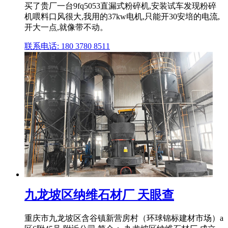
买了贵厂一台9fq5053直漏式粉碎机,安装试车发现粉碎
机喂料口风很大,我用的37kw电机,只能开30安培的电流,
开大一点,就像带不动。
联系电话: 180 3780 8511
九龙坡区纳维石材厂 天眼查
重庆市九龙坡区含谷镇新营房村（环球锦标建材市场）a