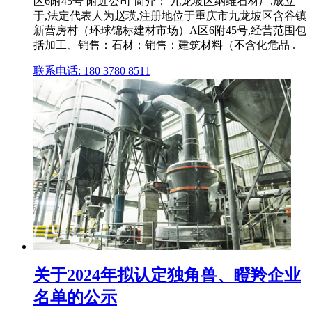
区6附45号 附近公司 简介： 九龙坡区纳维石材厂,成立
于,法定代表人为赵瑛,注册地位于重庆市九龙坡区含谷镇
新营房村（环球锦标建材市场）A区6附45号,经营范围包
括加工、销售：石材；销售：建筑材料（不含化危品 .
联系电话: 180 3780 8511
关于2024年拟认定独角兽、瞪羚企业
名单的公示