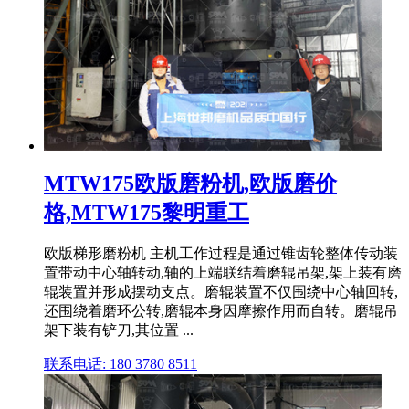
MTW175欧版磨粉机,欧版磨价
格,MTW175黎明重工
欧版梯形磨粉机 主机工作过程是通过锥齿轮整体传动装
置带动中心轴转动,轴的上端联结着磨辊吊架,架上装有磨
辊装置并形成摆动支点。磨辊装置不仅围绕中心轴回转,
还围绕着磨环公转,磨辊本身因摩擦作用而自转。磨辊吊
架下装有铲刀,其位置 ...
联系电话: 180 3780 8511