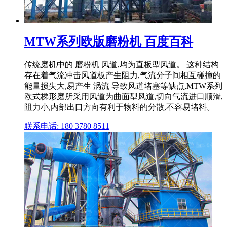
MTW系列欧版磨粉机 百度百科
传统磨机中的 磨粉机 风道,均为直板型风道。 这种结构
存在着气流冲击风道板产生阻力,气流分子间相互碰撞的
能量损失大,易产生 涡流 导致风道堵塞等缺点,MTW系列
欧式梯形磨所采用风道为曲面型风道,切向气流进口顺滑,
阻力小,内部出口方向有利于物料的分散,不容易堵料。
联系电话: 180 3780 8511