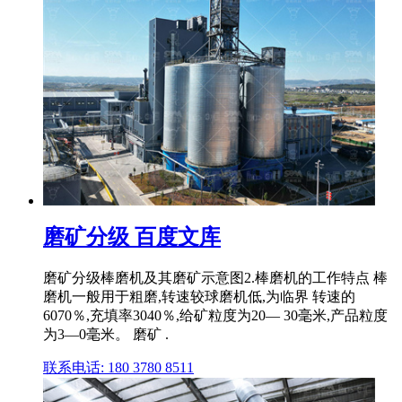
磨矿分级 百度文库
磨矿分级棒磨机及其磨矿示意图2.棒磨机的工作特点 棒
磨机一般用于粗磨,转速较球磨机低,为临界 转速的
6070％,充填率3040％,给矿粒度为20— 30毫米,产品粒度
为3—0毫米。 磨矿 .
联系电话: 180 3780 8511