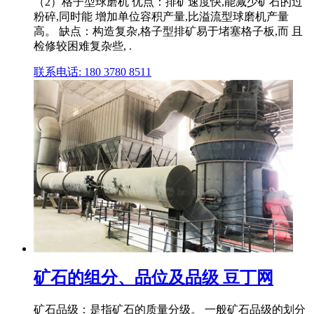
（2）格子型球磨机 优点：排矿速度快,能减少矿石的过
粉碎,同时能 增加单位容积产量,比溢流型球磨机产量
高。 缺点：构造复杂,格子型排矿易于堵塞格子板,而 且
检修较困难复杂些, .
联系电话: 180 3780 8511
矿石的组分、品位及品级 豆丁网
矿石品级：是指矿石的质量分级。 一般矿石品级的划分