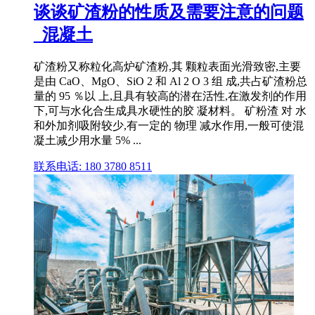
谈谈矿渣粉的性质及需要注意的问题
_混凝土
矿渣粉又称粒化高炉矿渣粉,其 颗粒表面光滑致密,主要
是由 CaO、MgO、SiO 2 和 Al 2 O 3 组 成,共占矿渣粉总
量的 95 ％以 上,且具有较高的潜在活性,在激发剂的作用
下,可与水化合生成具水硬性的胶 凝材料。 矿粉渣 对 水
和外加剂吸附较少,有一定的 物理 减水作用,一般可使混
凝土减少用水量 5% ...
联系电话: 180 3780 8511