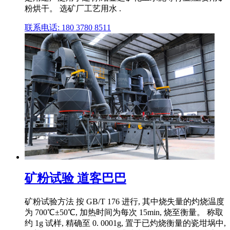
粉烘干。 选矿厂工艺用水 .
联系电话: 180 3780 8511
矿粉试验 道客巴巴
矿粉试验方法 按 GB/T 176 进行, 其中烧失量的灼烧温度
为 700℃±50℃, 加热时间为每次 15min, 烧至衡量。 称取
约 1g 试样, 精确至 0. 0001g, 置于已灼烧衡量的瓷坩埚中,