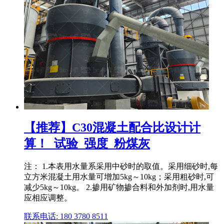
【推荐】C30混凝土配合比设计计
算！_试验_强度_粉煤灰
注： 1.本表用水量系采用中砂时的取值。采用细砂时,每
立方米混凝土用水量可增加5kg～10kg；采用粗砂时,可
减少5kg～10kg。 2.掺用矿物掺合料和外加剂时,用水量
应相应调整。
联系电话: 180 3780 8511