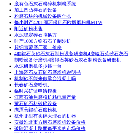
废有色石灰石粉碎机制粉系统
加工凹凸棒石的设备
粉磨石块的机械设备叫什么
每小时产420T圆环保矿石欧版磨粉机MTW
附近矿粉出售
水泥稳定碎石吨换方
时产1000方锆石石子制沙机
超细雷蒙磨厂家、价格
4磨辊石英砂石灰石制粉设备研磨机4磨辊石英砂石灰石
制粉设备研磨机4磨辊石英砂石灰石制粉设备研磨机
水泥研磨机多少钱一台
上海环石灰石矿石磨粉机说明书
机制砂不能来做承台混凝土吗
长春矿石磨粉机、
临时采矿证申请模板
江西石油焦磨粉机耗电量产量
萤石矿石料破碎设备
鹰潭悬辊矿石磨粉机
杭州哪里有卖碎大理石的机器
安徽淮北市方解石磨粉机设备价格
破除混凝土路面每平米的市场价格