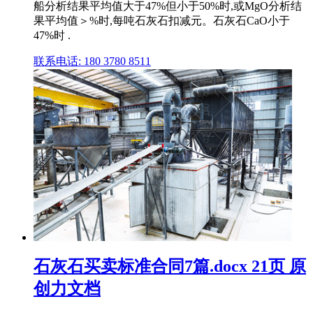
船分析结果平均值大于47%但小于50%时,或MgO分析结
果平均值＞%时,每吨石灰石扣减元。石灰石CaO小于
47%时 .
联系电话: 180 3780 8511
石灰石买卖标准合同7篇.docx 21页 原
创力文档