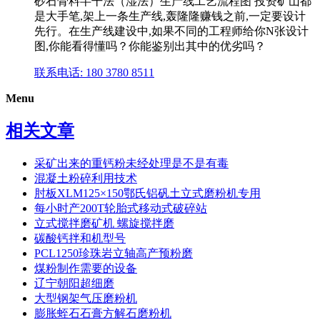
砂石骨料半干法（湿法）生产线工艺流程图 投资矿山都
是大手笔,架上一条生产线,轰隆隆赚钱之前,一定要设计
先行。在生产线建设中,如果不同的工程师给你N张设计
图,你能看得懂吗？你能鉴别出其中的优劣吗？
联系电话: 180 3780 8511
Menu
相关文章
采矿出来的重钙粉未经处理是不是有毒
混凝土粉碎利用技术
肘板XLM125×150鄂氏铝矾土立式磨粉机专用
每小时产200T轮胎式移动式破碎站
立式搅拌磨矿机 螺旋搅拌磨
碳酸钙拌和机型号
PCL1250珍珠岩立轴高产预粉磨
煤粉制作需要的设备
辽宁朝阳超细磨
大型钢架气压磨粉机
膨胀蛭石石膏方解石磨粉机