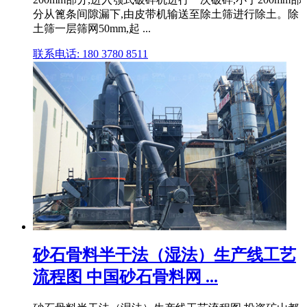
分从篦条间隙漏下,由皮带机输送至除土筛进行除土。除
土筛一层筛网50mm,起 ...
联系电话: 180 3780 8511
砂石骨料半干法（湿法）生产线工艺
流程图 中国砂石骨料网 ...