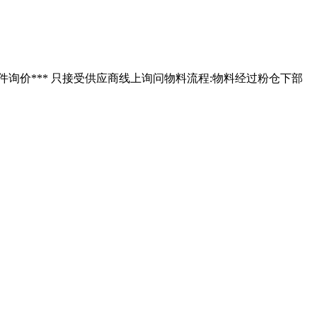
用件询价*** 只接受供应商线上询问物料流程:物料经过粉仓下部