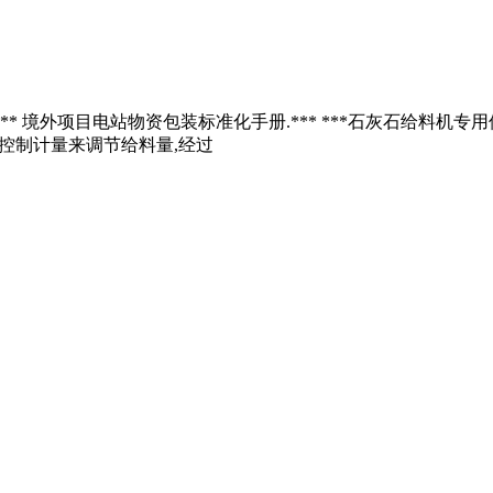
* 境外项目电站物资包装标准化手册.*** ***石灰石给料机专
的控制计量来调节给料量,经过