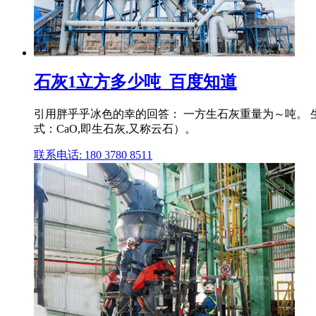
石灰1立方多少吨_百度知道
引用胖乎乎冰色的幸的回答： 一方生石灰重量为～吨。 
式：CaO,即生石灰,又称云石）。
联系电话: 180 3780 8511