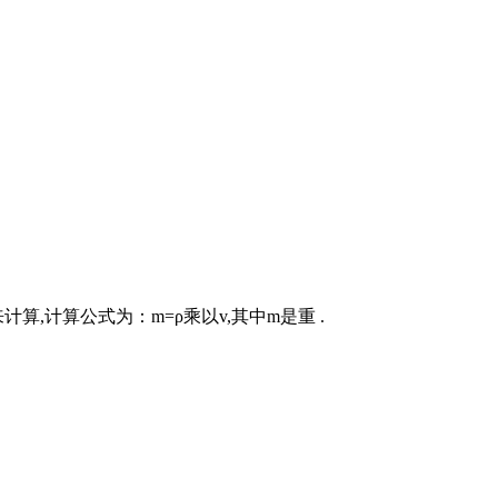
,计算公式为：m=ρ乘以v,其中m是重 .