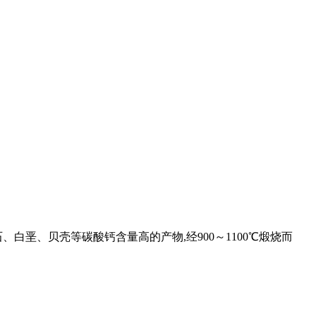
垩、贝壳等碳酸钙含量高的产物,经900～1100℃煅烧而