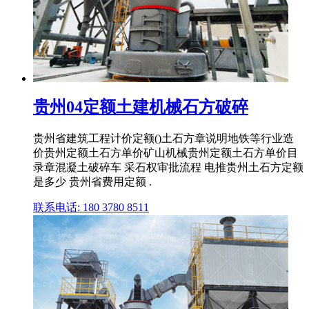
贵州04定额土建机械石方破碎
贵州省建筑工程计价定额()土石方章说明地铁等行业造
价贵州定额土石方单价矿山机械贵州定额土石方单价目
录章混凝土破碎车 采石权审批流程 电推贵州土石方定额
是多少 贵州省费用定额 .
联系电话: 180 3780 8511