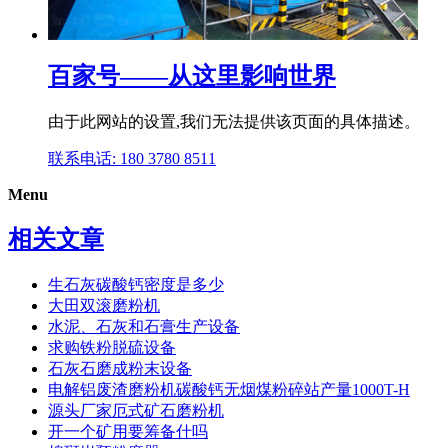
百家号——从这里影响世界
由于此网站的设置,我们无法提供该页面的具体描述。
联系电话: 180 3780 8511
Menu
相关文章
生石灰碳酸钙密度是多少
大田双滚磨粉机
水泥、石灰和石膏生产设备
求购铁粉脱硫设备
石灰石磨成粉末设备
电解铝废渣磨粉机碳酸钙无烟煤粉碎站产量1000T-H
源头厂家厄式矿石磨粉机
开一个矿用要筹备什吗