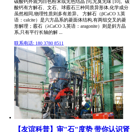
碳酸钙外观为白色粉末或无色结晶 [9],无臭无味 [10]。碳
酸钙有方解石、文石、球霰石三种同质异形体,化学成分
虽然相同,物理性质则多有差异。 方解石（βCaCO 3,英
语：calcite）是六方晶系的菱面体结构,有两组交叉的菱
形解理；霰石（λCaCO 3,英语：aragonite）则是斜方晶
系,只有平行长轴的解 ...
联系电话: 180 3780 8511
【友谊科普】审"石"度势 带你认识肾