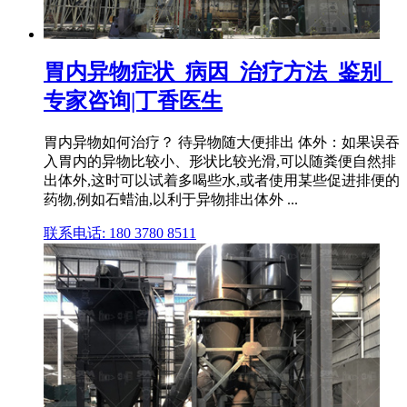
胃内异物症状_病因_治疗方法_鉴别_
专家咨询|丁香医生
胃内异物如何治疗？ 待异物随大便排出 体外：如果误吞
入胃内的异物比较小、形状比较光滑,可以随粪便自然排
出体外,这时可以试着多喝些水,或者使用某些促进排便的
药物,例如石蜡油,以利于异物排出体外 ...
联系电话: 180 3780 8511