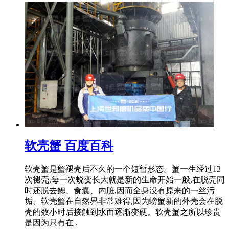
软壳蟹 百度百科
软壳蟹是蟹褪壳后不久的一个短暂形态。蟹一生经过13
次褪壳,每一次蜕变长大就是新的生命开始一般,在脱壳同
时还脱去鳃、食囊、内脏,因而全身没有原来的一丝污
垢。软壳蟹在自然界非常难得,因为螃蟹新的外壳会在脱
壳的数小时后接触到水而逐渐变硬。软壳蟹之所以珍贵
是因为只有在 .