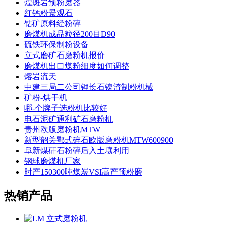
煌斑岩预粉磨器
红钙粉景观石
钴矿原料经粉碎
磨煤机成品粒径200目D90
硫铁环保制粉设备
立式磨矿石磨粉机报价
磨煤机出口煤粉细度如何调整
熔岩流天
中建三局二公司锂长石镍渣制粉机械
矿粉-烘干机
哪-个牌子选粉机比较好
电石泥矿通利矿石磨粉机
贵州欧版磨粉机MTW
新型韶关鄂式碎石欧版磨粉机MTW600900
阜新煤矸石粉碎后入土壤利用
钢球磨煤机厂家
时产150300吨煤炭VSI高产预粉磨
热销产品