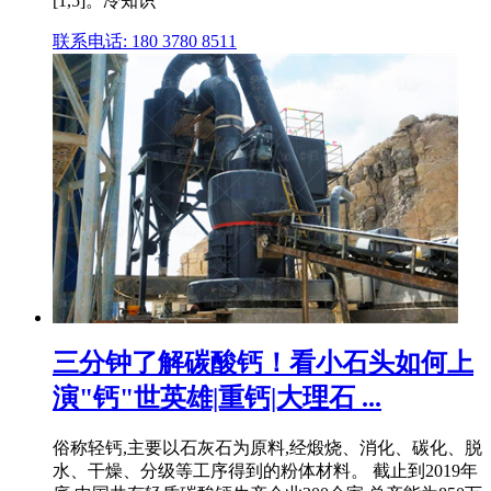
[1,5]。冷知识
联系电话: 180 3780 8511
三分钟了解碳酸钙！看小石头如何上
演"钙"世英雄|重钙|大理石 ...
俗称轻钙,主要以石灰石为原料,经煅烧、消化、碳化、脱
水、干燥、分级等工序得到的粉体材料。 截止到2019年