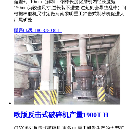
偏差+。10mm（解释：钢棒长度比磨机内径长度短
150mm为较佳尺寸,过长装不进去,过短则会导致乱棒）可
根据棒磨机尺寸定做河南黎明重工冲击式制砂机促进大
厂尾矿处 .
联系电话: 180 3780 8511
欧版反击式破碎机产量1900T H
CI5X系列反击式破碎机 更多>> 重工研发生产的大型矿