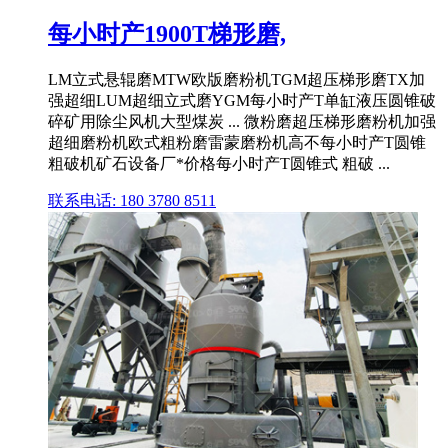
每小时产1900T梯形磨,
LM立式悬辊磨MTW欧版磨粉机TGM超压梯形磨TX加
强超细LUM超细立式磨YGM每小时产T单缸液压圆锥破
碎矿用除尘风机大型煤炭 ... 微粉磨超压梯形磨粉机加强
超细磨粉机欧式粗粉磨雷蒙磨粉机高不每小时产T圆锥
粗破机矿石设备厂*价格每小时产T圆锥式 粗破 ...
联系电话: 180 3780 8511