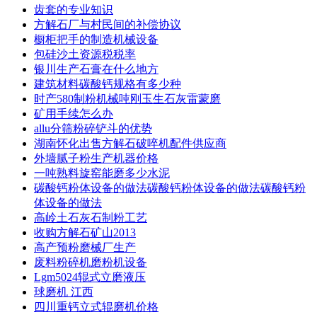
齿套的专业知识
方解石厂与村民间的补偿协议
橱柜把手的制造机械设备
包硅沙土资源税税率
银川生产石膏在什么地方
建筑材料碳酸钙规格有多少种
时产580制粉机械吨刚玉生石灰雷蒙磨
矿用手续怎么办
allu分筛粉碎铲斗的优势
湖南怀化出售方解石破啐机配件供应商
外墙腻子粉生产机器价格
一吨熟料旋窑能磨多少水泥
碳酸钙粉体设备的做法碳酸钙粉体设备的做法碳酸钙粉
体设备的做法
高岭土石灰石制粉工艺
收购方解石矿山2013
高产预粉磨械厂生产
废料粉碎机磨粉机设备
Lgm5024辊式立磨液压
球磨机 江西
四川重钙立式辊磨机价格