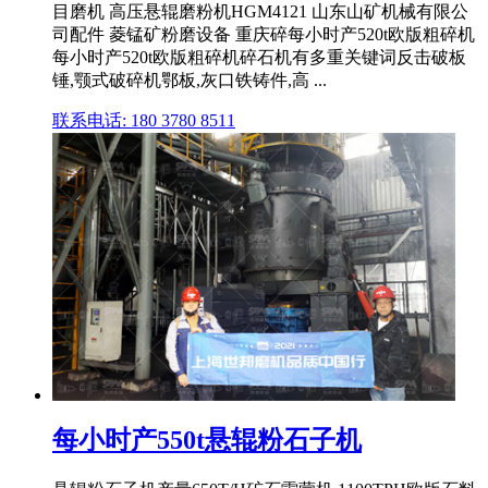
目磨机 高压悬辊磨粉机HGM4121 山东山矿机械有限公
司配件 菱锰矿粉磨设备 重庆碎每小时产520t欧版粗碎机
每小时产520t欧版粗碎机碎石机有多重关键词反击破板
锤,颚式破碎机鄂板,灰口铁铸件,高 ...
联系电话: 180 3780 8511
每小时产550t悬辊粉石子机