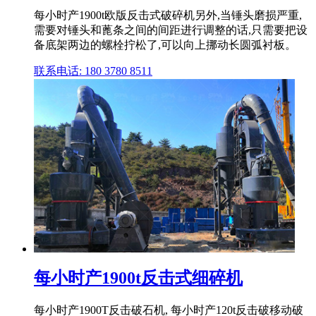
每小时产1900t欧版反击式破碎机另外,当锤头磨损严重,
需要对锤头和蓖条之间的间距进行调整的话,只需要把设
备底架两边的螺栓拧松了,可以向上挪动长圆弧衬板。
联系电话: 180 3780 8511
每小时产1900t反击式细碎机
每小时产1900T反击破石机, 每小时产120t反击破移动破