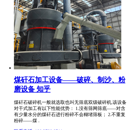
煤矸石加工设备——破碎、制沙、粉
磨设备 知乎
煤矸石破碎机一般就选取也叫无筛底双级破碎机,该设备
对干式加工有以下性能优势： 1.没有筛网筛底——对含
有少量水分的煤矸石进行粉碎不会糊堵筛板； 2.不重复
粉碎——煤 .