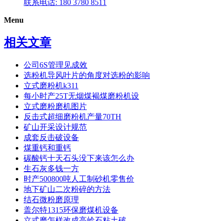
联系电话: 180 3780 8511
Menu
相关文章
公司6S管理见成效
选粉机导风叶片的角度对选粉的影响
立式磨粉机k311
每小时产25T无烟煤褐煤磨粉机设
立式磨粉磨机图片
反击式超细磨粉机产量70TH
矿山开采设计规范
成套反击破设备
煤重钙和重钙
碳酸钙十天石头没下来该怎么办
生石灰多钱一方
时产500800吨人工制砂机零售价
地下矿山二次粉碎的方法
结石微粉磨原理
盖尔特1315环保磨煤机设备
立式磨怎样改成高岭石粘土破