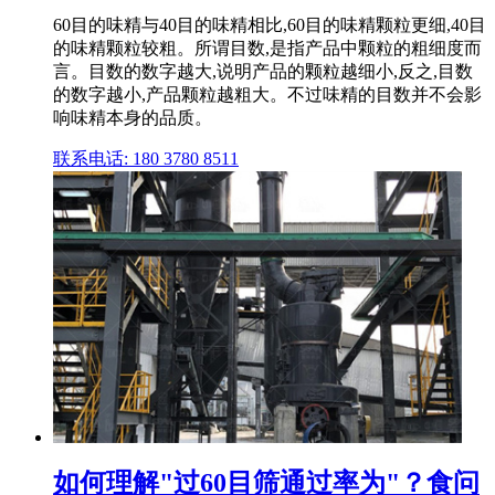
60目的味精与40目的味精相比,60目的味精颗粒更细,40目
的味精颗粒较粗。所谓目数,是指产品中颗粒的粗细度而
言。目数的数字越大,说明产品的颗粒越细小,反之,目数
的数字越小,产品颗粒越粗大。不过味精的目数并不会影
响味精本身的品质。
联系电话: 180 3780 8511
如何理解"过60目筛通过率为"？食问