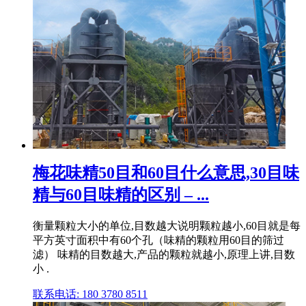
梅花味精50目和60目什么意思,30目味
精与60目味精的区别 – ...
衡量颗粒大小的单位,目数越大说明颗粒越小,60目就是每
平方英寸面积中有60个孔（味精的颗粒用60目的筛过
滤） 味精的目数越大,产品的颗粒就越小,原理上讲,目数
小 .
联系电话: 180 3780 8511