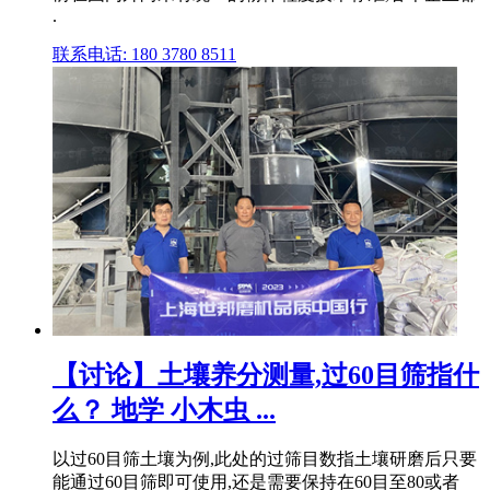
.
联系电话: 180 3780 8511
【讨论】土壤养分测量,过60目筛指什
么？ 地学 小木虫 ...
以过60目筛土壤为例,此处的过筛目数指土壤研磨后只要
能通过60目筛即可使用,还是需要保持在60目至80或者