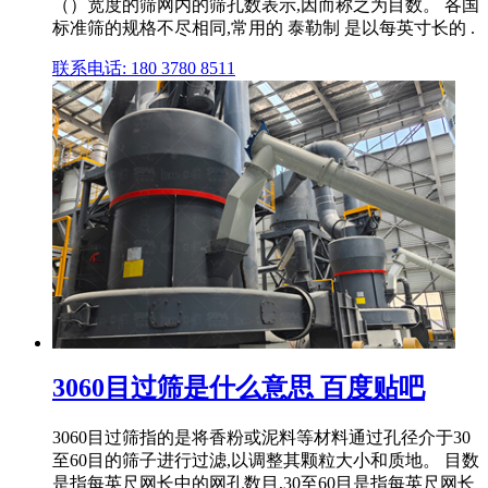
（）宽度的筛网内的筛孔数表示,因而称之为目数。 各国
标准筛的规格不尽相同,常用的 泰勒制 是以每英寸长的 .
联系电话: 180 3780 8511
3060目过筛是什么意思 百度贴吧
3060目过筛指的是将香粉或泥料等材料通过孔径介于30
至60目的筛子进行过滤,以调整其颗粒大小和质地。 目数
是指每英尺网长中的网孔数目,30至60目是指每英尺网长