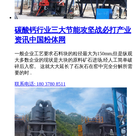
碳酸钙行业三大节能攻坚战必打产业
资讯中国粉体网
一般企业工艺要求石料块的粒径最大为150mm,但是纵观
大多数企业的现状是大块的原料矿石进场,经人工简单破
碎后入窑。 这就大大延长了石灰石在窑中完全分解所需
要的时 .
联系电话: 180 3780 8511