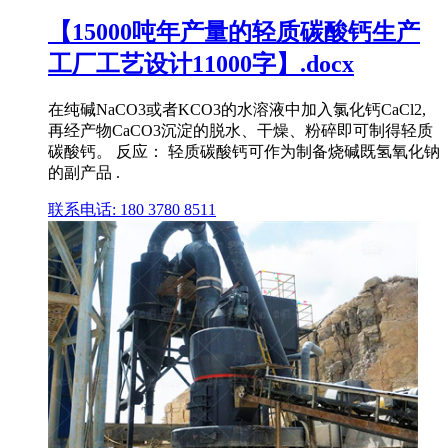
【15000吨年产量的轻质碳酸钙生产
工厂工艺设计11000字】.docx
在纯碱NaCO3或者KCO3的水溶液中加入氯化钙CaCl2,
再经产物CaCO3沉淀的脱水、干燥、粉碎即可制得轻质
碳酸钙。 反应： 轻质碳酸钙可作为制备烧碱既氢氧化钠
的副产品 .
联系电话: 180 3780 8511