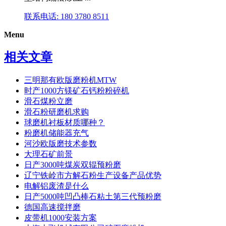
联系电话: 180 3780 8511
Menu
相关文章
三明那有欧版磨粉机MTW
时产1000方镁矿石钙粉粉碎机
滑石煤粉立磨
滑石粉研磨机求购
球磨机衬板材质哪种？
粉磨机储能器充气
河沙欧版磨技术参数
大理石矿前景
日产3000吨煤炭双辊预粉磨
辽宁铁岭市方解石粉生产设备产品优势
电解铝废渣是什么
日产5000吨凹凸棒石粘土第三代预粉磨
德国高速搅拌磨
皮带机1000安装方案