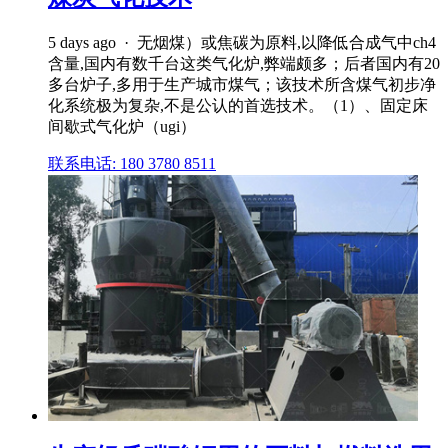
5 days ago · 无烟煤）或焦碳为原料,以降低合成气中ch4
含量,国内有数千台这类气化炉,弊端颇多；后者国内有20
多台炉子,多用于生产城市煤气；该技术所含煤气初步净
化系统极为复杂,不是公认的首选技术。（1）、固定床
间歇式气化炉（ugi）
联系电话: 180 3780 8511