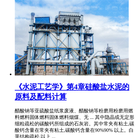
《水泥工艺学》第4章硅酸盐水泥的
原料及配料计算
醋酸钠等亚硫酸盐纸浆废液、醋酸钠等粉磨用粉磨用燃
料燃料固体燃料固体燃料烟煤、无 ... 其中隐晶或无定形
细粒疏松的碳酸钙所组成的石灰岩。其中常夹有粘土,碳
酸钙含量在常夹有粘土,碳酸钙含量在90%90% 以上。白
垩结构疏松,以上 ...