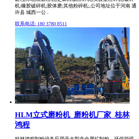
机;橡胶破碎机;胶体磨;其他粉碎机;,公司地址位于河南 通
许县 城西一公 .
联系电话: 180 3780 8511
HLM立式磨粉机_磨粉机厂家_桂林
鸿程
桂林鸿程制粉设备应用于大型非金属矿制粉、环保脱硫