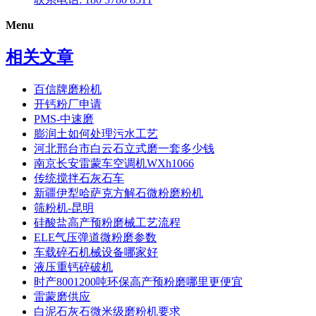
Menu
相关文章
百信牌磨粉机
开钙粉厂申请
PMS-中速磨
膨润土如何处理污水工艺
河北邢台市白云石立式磨一套多少钱
南京长安雷蒙车空调机WXh1066
传统搅拌石灰石车
新疆伊犁哈萨克方解石微粉磨粉机
筛粉机-昆明
硅酸盐高产预粉磨械工艺流程
ELE气压弹道微粉磨参数
车载碎石机械设备哪家好
液压重钙碎破机
时产8001200吨环保高产预粉磨哪里更便宜
雷蒙磨供应
白泥石灰石微米级磨粉机要求